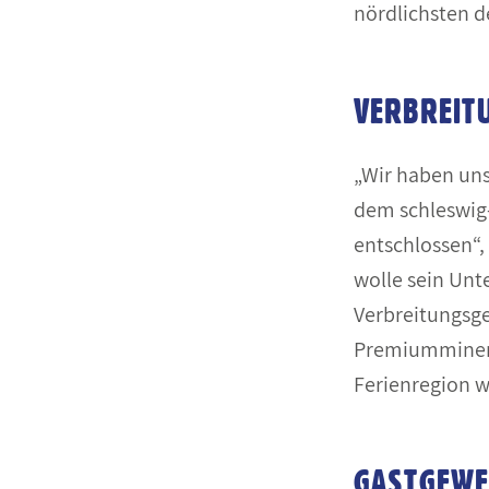
nördlichsten 
VERBREIT
„Wir haben uns
dem schleswig
entschlossen“,
wolle sein Unt
Verbreitungsgeb
Premiummineral
Ferienregion 
GASTGEWE