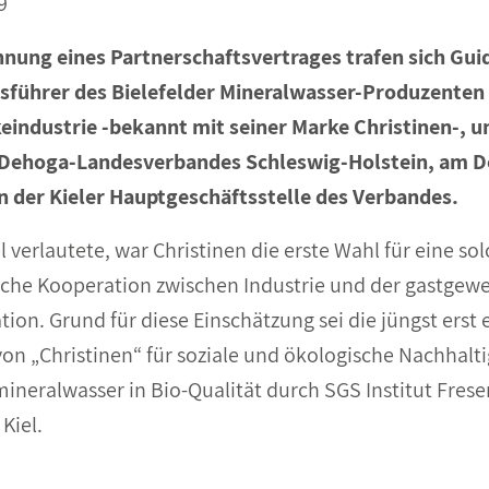
9
nung eines Partnerschaftsvertrages trafen sich Gui
tsführer des Bielefelder Mineralwasser-Produzenten
industrie -bekannt mit seiner Marke Christinen-, un
 Dehoga-Landesverbandes Schleswig-Holstein, am D
n der Kieler Hauptgeschäftsstelle des Verbandes.
l verlautete, war Christinen die erste Wahl für eine so
iche Kooperation zwischen Industrie und der gastgew
ion. Grund für diese Einschätzung sei die jüngst erst 
von „Christinen“ für soziale und ökologische Nachhalti
neralwasser in Bio-Qualität durch SGS Institut Fres
Kiel.