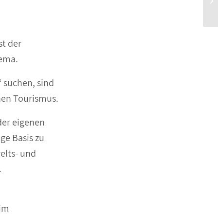
st der
hema.
 suchen, sind
hen Tourismus.
der eigenen
ge Basis zu
elts- und
.
 im