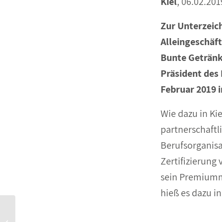
Kiel
, 06.02.201
Zur Unterzeich
Alleingeschäf
Bunte Getränke
Präsident des
Februar 2019 i
Wie dazu in Kie
partnerschaftl
Berufsorganisat
Zertifizierung 
sein Premiummi
hieß es dazu in 
Christinen Mineralwasser