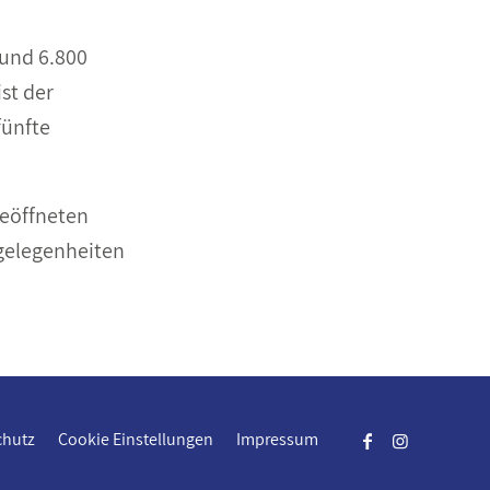
rund 6.800
st der
fünfte
geöffneten
gelegenheiten
chutz
Cookie Einstellungen
Impressum