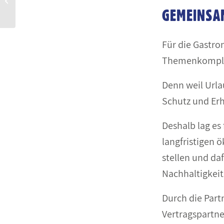
mit „Brief und Siegel“
GEMEINSA
Für die Gastro
Themenkomplex 
Denn weil Urla
Schutz und Erh
Deshalb lag es
langfristigen 
stellen und da
Nachhaltigkei
Durch die Part
Vertragspartne