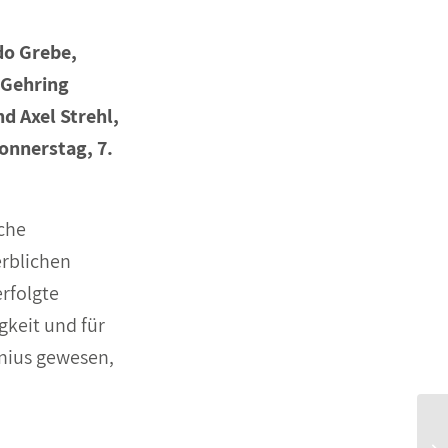
do Grebe,
 Gehring
d Axel Strehl,
onnerstag, 7.
lche
erblichen
erfolgte
gkeit und für
enius gewesen,