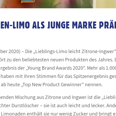
NEN-LIMO ALS JUNGE MARKE PRÄ
ober 2020) – Die „Lieblings-Limo leicht Zitrone-Ingwer
ört zu den beliebtesten neuen Produkten des Jahres. D
ebnis der „Young Brand Awards 2020“. Mehr als 1.00
 haben mit ihren Stimmen für das Spitzenergebnis ges
t ab heute „Top New Product Gewinner“ nennen.
chenden Mischung aus Zitrone und Ingwer ist die „Liebl
chter Durstlöscher – sie ist auch leicht und lecker. Ande
imonaden enthält sie nur wenig Zucker und bringt e