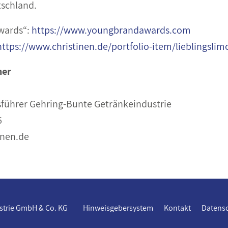
tschland.
wards“:
https://www.youngbrandawards.com
https://www.christinen.de/portfolio-item/lieblingslimo
ner
sführer Gehring-Bunte Getränkeindustrie
6
inen.de
ustrie GmbH & Co. KG
Hinweisgebersystem
Kontakt
Datens