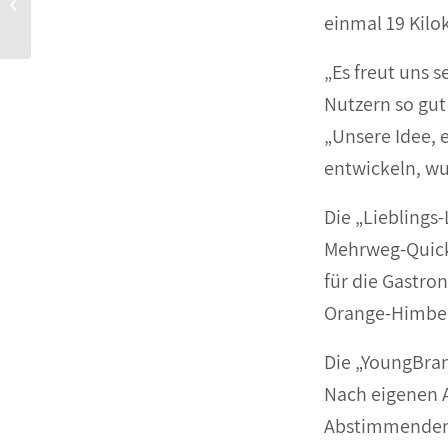
Relaunch bei Christinen
einmal 19 Kilo
„Es freut uns s
Nutzern so gut
„Unsere Idee,
entwickeln, wu
Die „Lieblings
Mehrweg-Quick-
für die Gastro
Orange-Himbee
Die „YoungBran
Nach eigenen A
Abstimmenden i