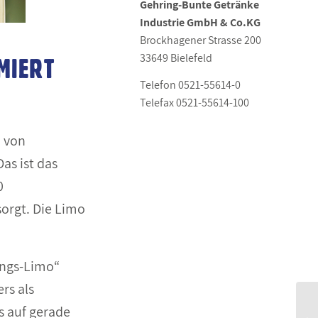
Gehring-Bunte
Getränke
Industrie GmbH & Co.KG
Brockhagener Strasse 200
33649 Bielefeld
MIERT
Telefon 0521-55614-0
Telefax 0521-55614-100
“ von
as ist das
0
orgt. Die Limo
ings-Limo“
rs als
s auf gerade