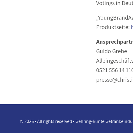
Votings in Deu
„YoungBrandA
Produktseite:
Ansprechpart
Guido Grebe
Alleingeschäft
0521 556 14 11
presse@christ
© 2026 • All rights reserved • Gehring-Bunte Getränkeind