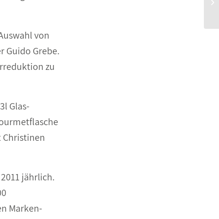
n Auswahl von
r Guido Grebe.
rreduktion zu
3l Glas-
Gourmetflasche
 Christinen
011 jährlich.
00
en Marken-