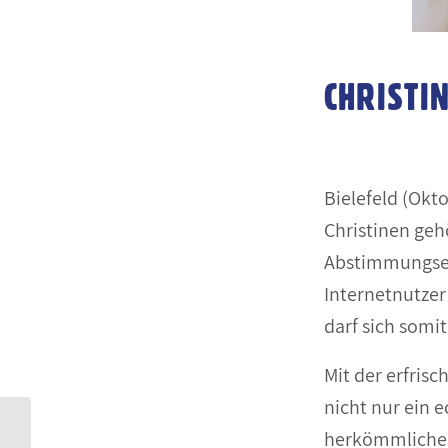
CHRISTI
Bielefeld (Okt
Christinen geh
Abstimmungserg
Internetnutzer
darf sich somi
Mit der erfris
nicht nur ein e
herkömmliche L
To-Go-Neuheiten und